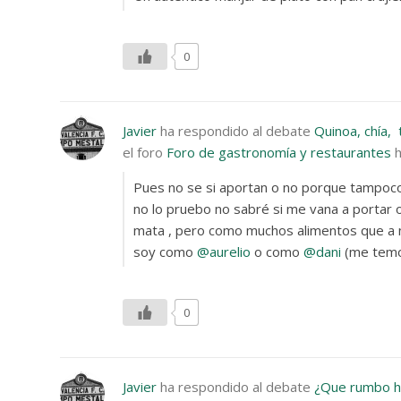
0
Javier
ha respondido al debate
Quinoa, chía, 
el foro
Foro de gastronomía y restaurantes
Pues no se si aportan o no porque tampoco
no lo pruebo no sabré si me vana a portar
mata , pero como muchos alimentos que a n
soy como
@aurelio
o como
@dani
(me tem
0
Javier
ha respondido al debate
¿Que rumbo ha