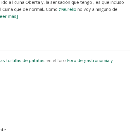
ido a l cuina Oberta y, la sensación que tengo , es que incluso
al Cuina que de normal.. Como
@aurelio
no voy a ninguno de
Leer más]
las tortillas de patatas.
en el foro
Foro de gastronomía y
iente……….