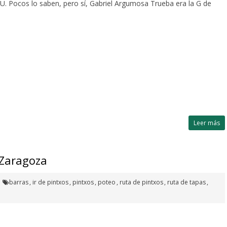
U. Pocos lo saben, pero sí, Gabriel Argumosa Trueba era la G de
Leer más
 Zaragoza
barras
,
ir de pintxos
,
pintxos
,
poteo
,
ruta de pintxos
,
ruta de tapas
,