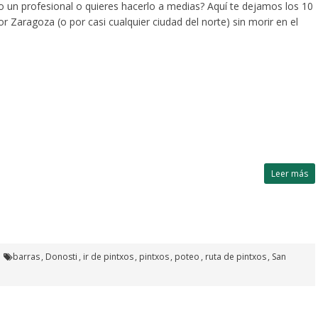
o un profesional o quieres hacerlo a medias? Aquí te dejamos los 10
r Zaragoza (o por casi cualquier ciudad del norte) sin morir en el
Leer más
barras
,
Donosti
,
ir de pintxos
,
pintxos
,
poteo
,
ruta de pintxos
,
San