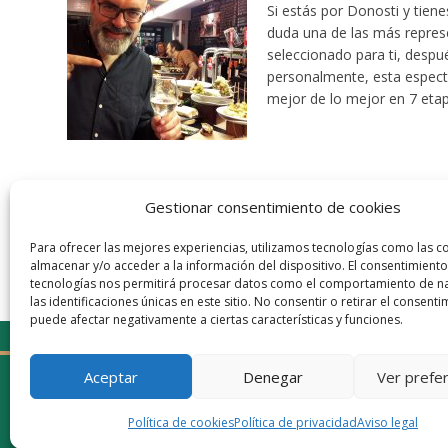
Si estás por Donosti y tien
duda una de las más represen
seleccionado para ti, despu
personalmente, esta especta
mejor de lo mejor en 7 eta
+32
Gestionar consentimiento de cookies
Para ofrecer las mejores experiencias, utilizamos tecnologías como las c
almacenar y/o acceder a la información del dispositivo. El consentimiento
tecnologías nos permitirá procesar datos como el comportamiento de n
las identificaciones únicas en este sitio. No consentir o retirar el consenti
puede afectar negativamente a ciertas características y funciones.
Aceptar
Denegar
Ver prefe
Política de cookies
Política de privacidad
Aviso legal
© 2026 Gaudaru