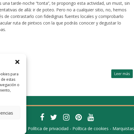
es una tarde-noche “tonta”, te propongo esta actividad, un must, sin
tativas de allá: ir de poteo. Pero no a cualquier sitio, no, hemos
és de contrastarlo con fidedignas fuentes locales y comprobarlo
cular ruta de pintxos con la que podrás conocer y degustar lo
pas.
Leer más
ookies para
 de estas
avegación o
miento,
rencias
 -
Aviso legal
-
Política de privacidad
-
Política de cookies
-
Marquistas