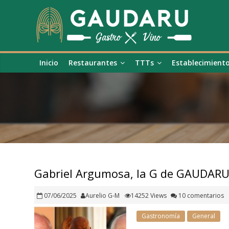
Inicio
Restaurantes
TTTs
Establecimient
Gabriel Argumosa, la G de GAUDAR
07/06/2025
Aurelio G-M
14252 Views
10 comentarios
Gastronomía
General