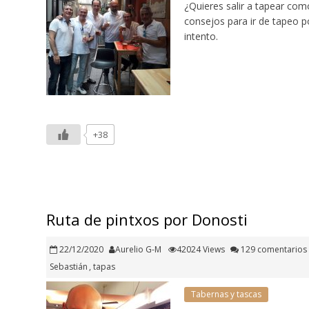
¿Quieres salir a tapear com
consejos para ir de tapeo po
intento.
+38
Ruta de pintxos por Donosti
22/12/2020
Aurelio G-M
42024 Views
129 comentarios
Sebastián
,
tapas
Tabernas y tascas