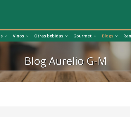
os
Vinos
Otras bebidas
Gourmet
Blogs
Ran
Blog
Aurelio G-M
U