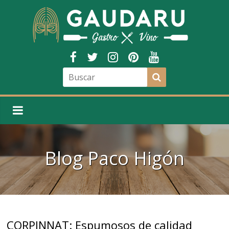
Blog
Paco Higón
CORPINNAT: Espumosos de calidad