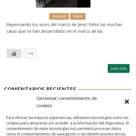
General
Vinos
Repensando los vinos del marco de Jerez Entre las muchas
catas que se han desarrollado en el marco de las
+10
Leer más
COMENTARIOS RECIENTES
Gestionar consentimiento de
Aurelio G-M
en
Nordés Vermouth Rojo
cookies
Aitor
en
Nordés Vermouth Rojo
Para ofrecer las mejores experiencias, utilizamos tecnologías como las
Aurelio G-M
en
Nordés Vermouth Rojo
cookies para almacenar y/o acceder a la información del dispositivo. El
consentimiento de estas tecnologías nos permitirá procesar datos
Aitor
en
Nordés Vermouth Rojo
como el comportamiento de navegación o las identificaciones únicas