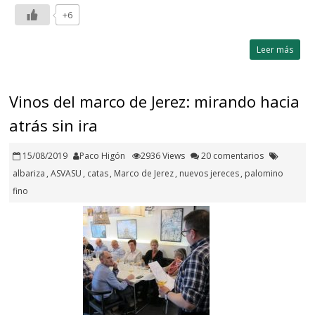
+6
Leer más
Vinos del marco de Jerez: mirando hacia
atrás sin ira
15/08/2019
Paco Higón
2936 Views
20 comentarios
albariza
,
ASVASU
,
catas
,
Marco de Jerez
,
nuevos jereces
,
palomino
fino