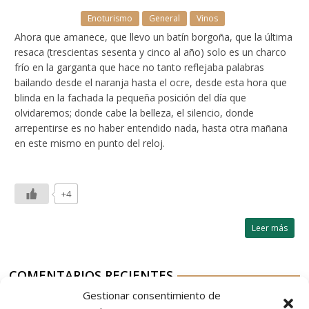
Enoturismo
General
Vinos
Ahora que amanece, que llevo un batín borgoña, que la última
resaca (trescientas sesenta y cinco al año) solo es un charco
frío en la garganta que hace no tanto reflejaba palabras
bailando desde el naranja hasta el ocre, desde esta hora que
blinda en la fachada la pequeña posición del día que
olvidaremos; donde cabe la belleza, el silencio, donde
arrepentirse es no haber entendido nada, hasta otra mañana
en este mismo en punto del reloj.
+4
Leer más
COMENTARIOS RECIENTES
Gestionar consentimiento de
Aurelio G-M
en
Nordés Vermouth Rojo