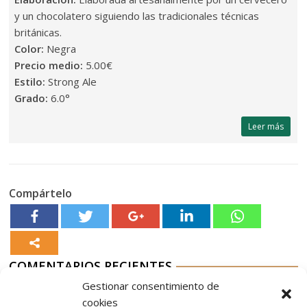
y un chocolatero siguiendo las tradicionales técnicas
británicas.
Color:
Negra
Precio medio:
5.00€
Estilo:
Strong Ale
Grado:
6.0°
Leer más
Compártelo
COMENTARIOS RECIENTES
Gestionar consentimiento de
Aurelio G-M
en
Jable de Tao 2023
cookies