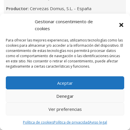
Productor:
Cervezas Domus, S.L. - España
Elaboración:
Gestionar consentimiento de
Color:
Rubia
cookies
Precio medio:
2.35€
Estilo:
De trigo
Para ofrecer las mejores experiencias, utilizamos tecnologías como las
Grado:
5.0°
cookies para almacenar y/o acceder a la información del dispositivo. El
consentimiento de estas tecnologías nos permitirá procesar datos
Leer más
como el comportamiento de navegación o las identificaciones únicas
en este sitio. No consentir o retirar el consentimiento, puede afectar
negativamente a ciertas características y funciones.
Aceptar
Bischofshof Altvater Weissbierbock
Denegar
Ver preferencias
Política de cookies
Política de privacidad
Aviso legal