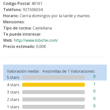
Código Postal:
40161
Teléfono:
921506034
Horario:
Cierra domingos por la tarde y martes
Menciones:
Tipo de cocina:
Castellana
Te puede interesar:
Web:
http://www.lobiche.com/
Precio estimado:
0,00€
Valoración media :
4
estrellas de
1
Valoraciones
0
5 stars
1
4 stars
0
3 stars
0
2 stars
0
1 stars