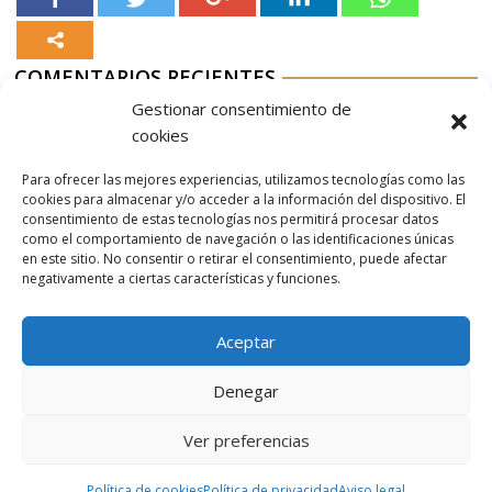
COMENTARIOS RECIENTES
Gestionar consentimiento de
Aurelio G-M
en
Jable de Tao 2023
cookies
Aurelio G-M
en
Restaurante Rioja
Para ofrecer las mejores experiencias, utilizamos tecnologías como las
Aurelio G-M
en
Nordés Vermouth Rojo
cookies para almacenar y/o acceder a la información del dispositivo. El
consentimiento de estas tecnologías nos permitirá procesar datos
Aitor
en
Nordés Vermouth Rojo
como el comportamiento de navegación o las identificaciones únicas
en este sitio. No consentir o retirar el consentimiento, puede afectar
Aurelio G-M
en
Nordés Vermouth Rojo
negativamente a ciertas características y funciones.
Aceptar
Denegar
Ver preferencias
© 2026 Gaudaru -
Aviso legal
-
Política de privacidad
-
Política de
cookies
-
Marquistas Estudio Creativo
Política de cookies
Política de privacidad
Aviso legal