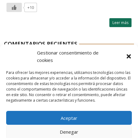
+10
Leer más
COMENTARIOS RECIENTES
Gestionar consentimiento de
Aurelio G-M
en
Nordés Vermouth Rojo
cookies
Aitor
en
Nordés Vermouth Rojo
Para ofrecer las mejores experiencias, utilizamos tecnologías como las
Aurelio G-M
en
Nordés Vermouth Rojo
cookies para almacenar y/o acceder a la información del dispositivo. El
consentimiento de estas tecnologías nos permitirá procesar datos
Aitor
en
Nordés Vermouth Rojo
como el comportamiento de navegación o las identificaciones únicas
en este sitio. No consentir o retirar el consentimiento, puede afectar
Aurelio G-M
en
Nordés Vermouth Rojo
negativamente a ciertas características y funciones.
Aceptar
Denegar