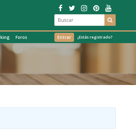
king
Foros
Entrar
¿Estás registrado?