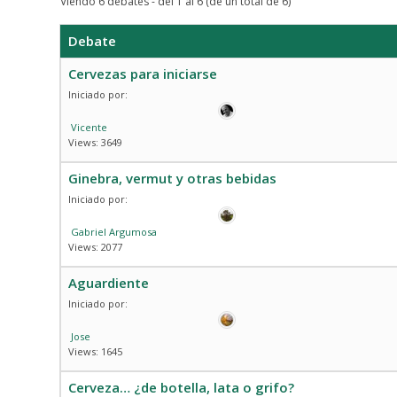
Viendo 6 debates - del 1 al 6 (de un total de 6)
Debate
Cervezas para iniciarse
Iniciado por:
Vicente
Views: 3649
Ginebra, vermut y otras bebidas
Iniciado por:
Gabriel Argumosa
Views: 2077
Aguardiente
Iniciado por:
Jose
Views: 1645
Cerveza… ¿de botella, lata o grifo?