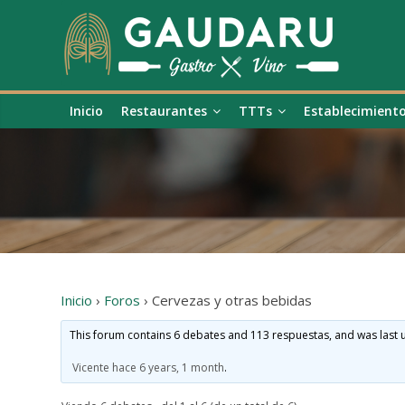
Inicio
Restaurantes
TTTs
Establecimient
Inicio
›
Foros
›
Cervezas y otras bebidas
This forum contains 6 debates and 113 respuestas, and was last
Vicente
hace 6 years, 1 month
.