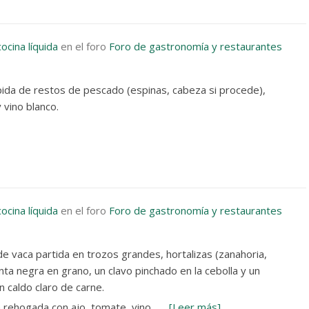
cocina líquida
en el foro
Foro de gastronomía y restaurantes
ápida de restos de pescado (espinas, cabeza si procede),
y vino blanco.
cocina líquida
en el foro
Foro de gastronomía y restaurantes
de vaca partida en trozos grandes, hortalizas (zanahoria,
nta negra en grano, un clavo pinchado en la cebolla y un
un caldo claro de carne.
a rehogada con ajo, tomate, vino…
[Leer más]