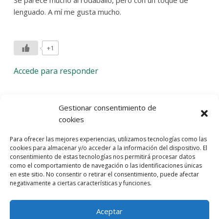
lenguado. A mí me gusta mucho.
+1
Accede para responder
Deja una respuesta
Gestionar consentimiento de
cookies
Lo siento, debes estar
conectado
para publicar un
Para ofrecer las mejores experiencias, utilizamos tecnologías como las
comentario.
cookies para almacenar y/o acceder a la información del dispositivo. El
consentimiento de estas tecnologías nos permitirá procesar datos
Entra con tu red social
como el comportamiento de navegación o las identificaciones únicas
en este sitio. No consentir o retirar el consentimiento, puede afectar
He leído y acepto la
Política de Privacidad
negativamente a ciertas características y funciones.
Aceptar