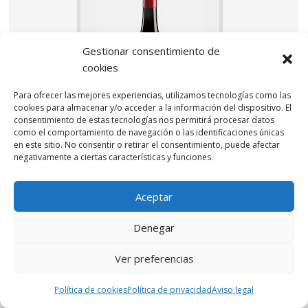
Gestionar consentimiento de
cookies
Para ofrecer las mejores experiencias, utilizamos tecnologías como las
cookies para almacenar y/o acceder a la información del dispositivo. El
consentimiento de estas tecnologías nos permitirá procesar datos
como el comportamiento de navegación o las identificaciones únicas
en este sitio. No consentir o retirar el consentimiento, puede afectar
negativamente a ciertas características y funciones.
1 comentarios
Aceptar
Bodega:
Bodegas Barahonda
Denegar
País:
España
D.O.:
Yecla
Ver preferencias
Variedades:
Monastrell
Crianza:
Sí
Política de cookies
Política de privacidad
Aviso legal
Tipo:
Tinto