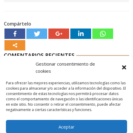
Compártelo
COMENTARIOS RECIENTES
Gestionar consentimiento de
Aurelio G-M
en
Nordés Vermouth Rojo
cookies
Aitor
en
Nordés Vermouth Rojo
Para ofrecer las mejores experiencias, utilizamos tecnologías como las
Aurelio G-M
en
Nordés Vermouth Rojo
cookies para almacenar y/o acceder a la información del dispositivo. El
consentimiento de estas tecnologías nos permitirá procesar datos
Aitor
en
Nordés Vermouth Rojo
como el comportamiento de navegación o las identificaciones únicas
en este sitio. No consentir o retirar el consentimiento, puede afectar
Aurelio G-M
en
Nordés Vermouth Rojo
negativamente a ciertas características y funciones.
Aceptar