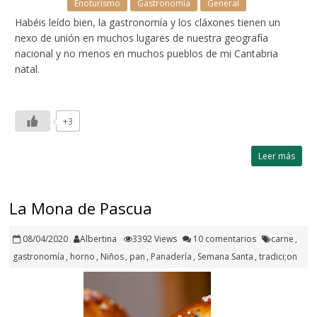
Enoturismo
Gastronomía
General
Habéis leído bien, la gastronomía y los cláxones tienen un
nexo de unión en muchos lugares de nuestra geografía
nacional y no menos en muchos pueblos de mi Cantabria
natal.
+3
Leer más
La Mona de Pascua
08/04/2020
Albertina
3392 Views
10 comentarios
carne
,
gastronomía
,
horno
,
Niños
,
pan
,
Panadería
,
Semana Santa
,
tradici;on