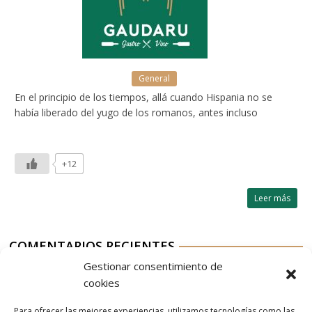
General
En el principio de los tiempos, allá cuando Hispania no se
había liberado del yugo de los romanos, antes incluso
+12
Leer más
COMENTARIOS RECIENTES
Gestionar consentimiento de
Aurelio G-M
en
Nordés Vermouth Rojo
cookies
Aitor
en
Nordés Vermouth Rojo
Para ofrecer las mejores experiencias, utilizamos tecnologías como las