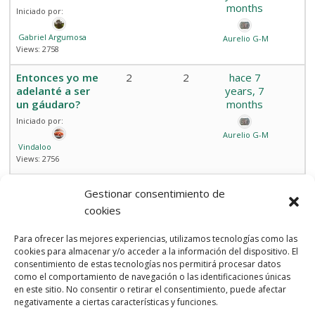
months
Iniciado por:
Gabriel Argumosa
Aurelio G-M
Views: 2758
Entonces yo me
2
2
hace 7
adelanté a ser
years, 7
un gáudaro?
months
Iniciado por:
Aurelio G-M
Vindaloo
Views: 2756
Gestionar consentimiento de
Viendo 13 debates - del 1 al 13 (de un total de 13)
cookies
Debes estar registrado para crear debates nuevos.
Para ofrecer las mejores experiencias, utilizamos tecnologías como las
cookies para almacenar y/o acceder a la información del dispositivo. El
Compártelo
consentimiento de estas tecnologías nos permitirá procesar datos
como el comportamiento de navegación o las identificaciones únicas
en este sitio. No consentir o retirar el consentimiento, puede afectar
negativamente a ciertas características y funciones.