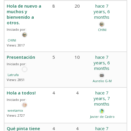
Hola de nuevo a
8
20
hace 7
muchos y
years, 6
bienvenido a
months
otros.
Iniciado por:
CHINI
CHINI
Views: 3017
Presentación
5
10
hace 7
years, 6
Iniciado por:
months
Latrufa
Views: 2851
Aurelio G-M
Hola a todos!
4
4
hace 7
years, 7
Iniciado por:
months
weetamix
Views: 2727
Javier de Castro
Qué pinta tiene
4
4
hace 7