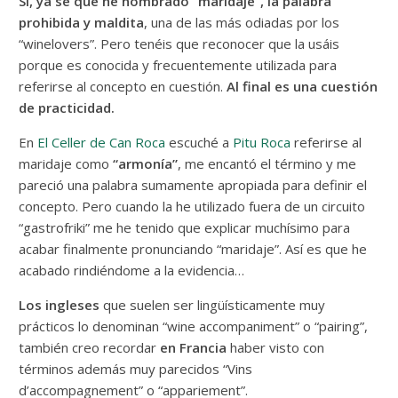
Sí, ya sé que he nombrado “maridaje”, la palabra
prohibida y maldita
, una de las más odiadas por los
“winelovers”. Pero tenéis que reconocer que la usáis
porque es conocida y frecuentemente utilizada para
referirse al concepto en cuestión.
Al final es una cuestión
de practicidad.
En
El Celler de Can Roca
escuché a
Pitu Roca
referirse al
maridaje como
“armonía”
, me encantó el término y me
pareció una palabra sumamente apropiada para definir el
concepto. Pero cuando la he utilizado fuera de un circuito
“gastrofriki” me he tenido que explicar muchísimo para
acabar finalmente pronunciando “maridaje”. Así es que he
acabado rindiéndome a la evidencia…
Los ingleses
que suelen ser lingüísticamente muy
prácticos lo denominan “wine accompaniment” o “pairing”,
también creo recordar
en Francia
haber visto con
términos además muy parecidos “Vins
d’accompagnement” o “appariement”.