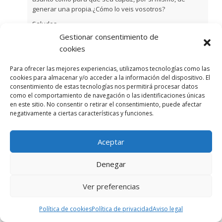
generar una propia.¿Cómo lo veis vosotros?
Saludos,
Gestionar consentimiento de
Jose
cookies
Para ofrecer las mejores experiencias, utilizamos tecnologías como las
+1
cookies para almacenar y/o acceder a la información del dispositivo. El
consentimiento de estas tecnologías nos permitirá procesar datos
0
como el comportamiento de navegación o las identificaciones únicas
en este sitio. No consentir o retirar el consentimiento, puede afectar
6 años atrás
negativamente a ciertas características y funciones.
Aceptar
Jose Ruiz
Denegar
No me he puesto tan sesudo, pero tal vez tengas razón.
Aunque he de decirte que últimamente los vinos que
más me gustan se elaboran con los medios y métodos
Ver preferencias
más arcaicos…
Política de cookies
Política de privacidad
Aviso legal