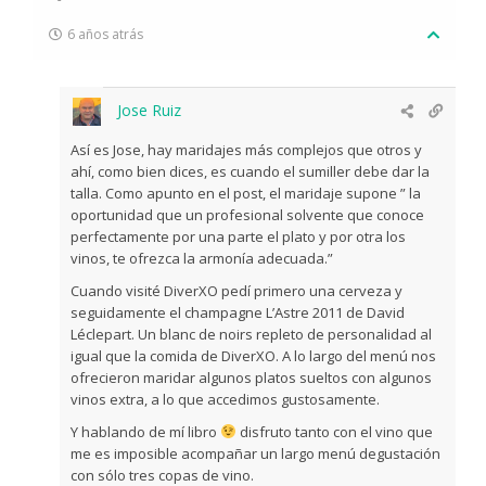
6 años atrás
Jose Ruiz
Así es Jose, hay maridajes más complejos que otros y
ahí, como bien dices, es cuando el sumiller debe dar la
talla. Como apunto en el post, el maridaje supone ” la
oportunidad que un profesional solvente que conoce
perfectamente por una parte el plato y por otra los
vinos, te ofrezca la armonía adecuada.”
Cuando visité DiverXO pedí primero una cerveza y
seguidamente el champagne L’Astre 2011 de David
Léclepart. Un blanc de noirs repleto de personalidad al
igual que la comida de DiverXO. A lo largo del menú nos
ofrecieron maridar algunos platos sueltos con algunos
vinos extra, a lo que accedimos gustosamente.
Y hablando de mí libro
disfruto tanto con el vino que
me es imposible acompañar un largo menú degustación
con sólo tres copas de vino.