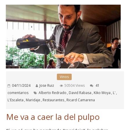
Vinos
04/11/2024
Jose Ruiz
50504 Views
41
comentarios
Alberto Redrado
,
David Rabasa
,
Kiko Moya
,
L'
,
L'Escaleta
,
Maridaje
,
Restaurantes
,
Ricard Camarena
Me va a caer la del pulpo