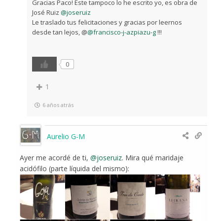
Gracias Paco! Este tampoco lo he escrito yo, es obra de
José Ruiz
@joseruiz
Le traslado tus felicitaciones y gracias por leernos
desde tan lejos, @
@francisco-j-azpiazu-g
!!!
0
1
6 años atrás
Aurelio G-M
Ayer me acordé de ti,
@joseruiz
. Mira qué maridaje
acidófilo (parte líquida del mismo):