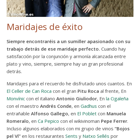
Maridajes de éxito
Siempre encontraréis a un sumiller apasionado con su
trabajo detrás de ese maridaje perfecto.
Cuando hay
satisfacción por la conjunción y armonía alcanzada entre
plato y vino, siempre, siempre hay un gran profesional
detrás.
Maridajes para el recuerdo he disfrutado unos cuantos. En
El Celler de Can Roca
con el gran
Pitu Roca
al frente, En
Monvínic
con el italiano
Antonio Giuliodor
, En
la Cigaleña
con el maestro
Andrés Conde
, en
Gadhus
con el
entrañable
Alfonso Gallego
, en
El Poblet
con
Manuela
Romeralo
, en
Ca Pepico
con el wikivinoman
Pepe Ferrer
.
Incluso algunos elaborados con mi grupo de vinos
“Bojos
pel Ví”
en los restaurantes
Sents
y
Natxo Sellés
por