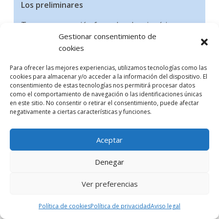
Los preliminares
Tras una recepción formal en la mismísima
Gestionar consentimiento de
puerta del edificio por parte del personal del
cookies
restaurante, nos acompañan a través del patio
hasta el interior del mismo. En primer lugar nos
Para ofrecer las mejores experiencias, utilizamos tecnologías como las
llevan hasta un amplio espacio que se ha
cookies para almacenar y/o acceder a la información del dispositivo. El
habilitado para tomar los primeros aperitivos,
consentimiento de estas tecnologías nos permitirá procesar datos
como el comportamiento de navegación o las identificaciones únicas
dar tiempo al cliente para que haga su elección
en este sitio. No consentir o retirar el consentimiento, puede afectar
sobre el menú y poder ojear con detenimiento
negativamente a ciertas características y funciones.
la carta de vinos. Es un salón de techos altos,
grandes ventanales que inundan de luz cada
Aceptar
rincón del mismo y sofás y mesas bajas donde
empezamos a apreciar claramente el disfrute y
Denegar
relajación de los comensales.
Ver preferencias
Sin embargo, nuestro grupo de seis
comensales es acomodado en la pequeña
Política de cookies
Política de privacidad
Aviso legal
biblioteca que hay anexa a este gran salón y