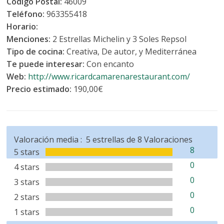
Código Postal:
46009
Teléfono:
963355418
Horario:
Menciones:
2 Estrellas Michelin y 3 Soles Repsol
Tipo de cocina:
Creativa, De autor, y Mediterránea
Te puede interesar:
Con encanto
Web:
http://www.ricardcamarenarestaurant.com/
Precio estimado:
190,00€
Valoración media :
5
estrellas de
8
Valoraciones
8
5 stars
0
4 stars
0
3 stars
0
2 stars
0
1 stars