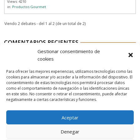
Views: 4210
in:
Productos Gourmet
Viendo 2 debates - del 1 al 2 (de un total de 2)
COMENTARIOS RECIENTES
Gestionar consentimiento de
Aurelio G-M
en
Nordés Vermouth Rojo
cookies
Aitor
en
Nordés Vermouth Rojo
Para ofrecer las mejores experiencias, utilizamos tecnologías como las
Aurelio G-M
en
Nordés Vermouth Rojo
cookies para almacenar y/o acceder a la información del dispositivo. El
consentimiento de estas tecnologías nos permitirá procesar datos
Aitor
en
Nordés Vermouth Rojo
como el comportamiento de navegación o las identificaciones únicas
en este sitio. No consentir o retirar el consentimiento, puede afectar
Aurelio G-M
en
Nordés Vermouth Rojo
negativamente a ciertas características y funciones.
Aceptar
Denegar