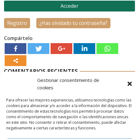
Registro
¿Has olvidado tu contraseña?
Compártelo
COMENTARIOS RECIENTES
Gestionar consentimiento de
Aurelio G-M
en
Nordés Vermouth Rojo
cookies
Aitor
en
Nordés Vermouth Rojo
Para ofrecer las mejores experiencias, utilizamos tecnologías como las
Aurelio G-M
en
Nordés Vermouth Rojo
cookies para almacenar y/o acceder a la información del dispositivo. El
consentimiento de estas tecnologías nos permitirá procesar datos
Aitor
en
Nordés Vermouth Rojo
como el comportamiento de navegación o las identificaciones únicas
en este sitio. No consentir o retirar el consentimiento, puede afectar
Aurelio G-M
en
Nordés Vermouth Rojo
negativamente a ciertas características y funciones.