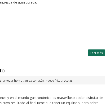
entresca de atún curada.
Leer más
to
z
,
arroz al horno
,
arroz con atún
,
huevo frito
,
recetas
iones y en el mundo gastronómico es maravilloso poder disfrutar de
s cuyo resultado al final tiene que tener un equilibrio, pero sobre