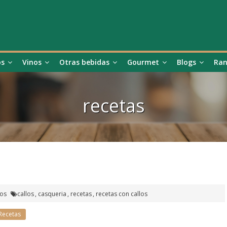
os
Vinos
Otras bebidas
Gourmet
Blogs
Ran
recetas
ios
callos
,
casqueria
,
recetas
,
recetas con callos
Recetas