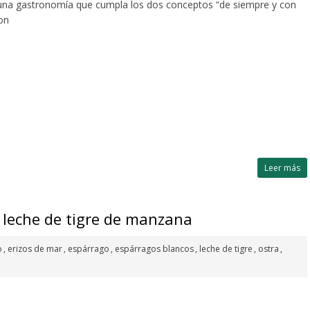
 una gastronomía que cumpla los dos conceptos “de siempre y con
on
Leer más
y leche de tigre de manzana
o
,
erizos de mar
,
espárrago
,
espárragos blancos
,
leche de tigre
,
ostra
,