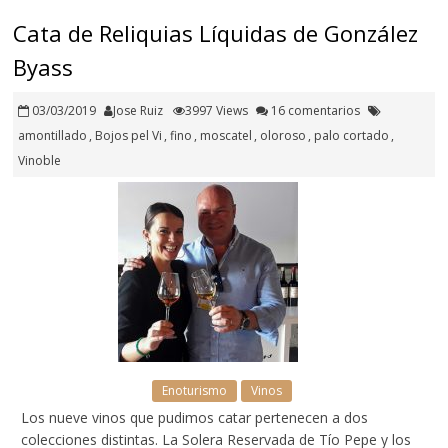
Cata de Reliquias Líquidas de González
Byass
03/03/2019
Jose Ruiz
3997 Views
16 comentarios
amontillado
,
Bojos pel Vi
,
fino
,
moscatel
,
oloroso
,
palo cortado
,
Vinoble
Enoturismo
Vinos
Los nueve vinos que pudimos catar pertenecen a dos
colecciones distintas. La Solera Reservada de Tío Pepe y los