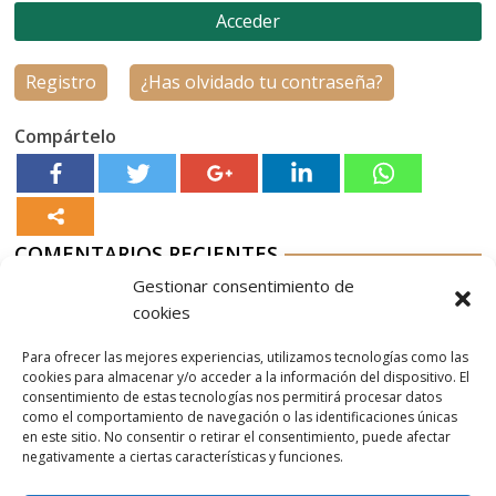
Registro
¿Has olvidado tu contraseña?
Compártelo
COMENTARIOS RECIENTES
Gestionar consentimiento de
Aurelio G-M
en
Nordés Vermouth Rojo
cookies
Aitor
en
Nordés Vermouth Rojo
Para ofrecer las mejores experiencias, utilizamos tecnologías como las
Aurelio G-M
en
Nordés Vermouth Rojo
cookies para almacenar y/o acceder a la información del dispositivo. El
consentimiento de estas tecnologías nos permitirá procesar datos
Aitor
en
Nordés Vermouth Rojo
como el comportamiento de navegación o las identificaciones únicas
en este sitio. No consentir o retirar el consentimiento, puede afectar
Aurelio G-M
en
Nordés Vermouth Rojo
negativamente a ciertas características y funciones.