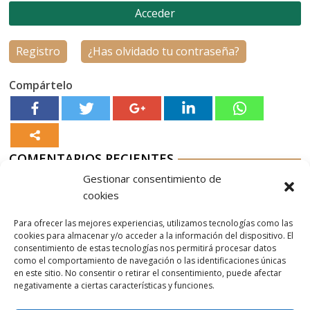
Registro
¿Has olvidado tu contraseña?
Compártelo
COMENTARIOS RECIENTES
Gestionar consentimiento de
Aurelio G-M
en
Nordés Vermouth Rojo
cookies
Aitor
en
Nordés Vermouth Rojo
Para ofrecer las mejores experiencias, utilizamos tecnologías como las
Aurelio G-M
en
Nordés Vermouth Rojo
cookies para almacenar y/o acceder a la información del dispositivo. El
consentimiento de estas tecnologías nos permitirá procesar datos
Aitor
en
Nordés Vermouth Rojo
como el comportamiento de navegación o las identificaciones únicas
en este sitio. No consentir o retirar el consentimiento, puede afectar
Aurelio G-M
en
Nordés Vermouth Rojo
negativamente a ciertas características y funciones.