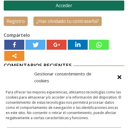
Registro
¿Has olvidado tu contraseña?
Compártelo
COMENTARIOS RECIENTES
Gestionar consentimiento de
Aurelio G-M
en
Nordés Vermouth Rojo
cookies
Aitor
en
Nordés Vermouth Rojo
Para ofrecer las mejores experiencias, utilizamos tecnologías como las
Aurelio G-M
en
Nordés Vermouth Rojo
cookies para almacenar y/o acceder a la información del dispositivo. El
consentimiento de estas tecnologías nos permitirá procesar datos
Aitor
en
Nordés Vermouth Rojo
como el comportamiento de navegación o las identificaciones únicas
en este sitio. No consentir o retirar el consentimiento, puede afectar
Aurelio G-M
en
Nordés Vermouth Rojo
negativamente a ciertas características y funciones.