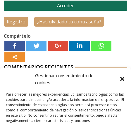
Registro
¿Has olvidado tu contraseña?
Compártelo
COMENTARIOS RECIENTES
Gestionar consentimiento de
Aurelio G-M
en
Nordés Vermouth Rojo
cookies
Aitor
en
Nordés Vermouth Rojo
Para ofrecer las mejores experiencias, utilizamos tecnologías como las
Aurelio G-M
en
Nordés Vermouth Rojo
cookies para almacenar y/o acceder a la información del dispositivo. El
consentimiento de estas tecnologías nos permitirá procesar datos
Aitor
en
Nordés Vermouth Rojo
como el comportamiento de navegación o las identificaciones únicas
en este sitio. No consentir o retirar el consentimiento, puede afectar
Aurelio G-M
en
Nordés Vermouth Rojo
negativamente a ciertas características y funciones.