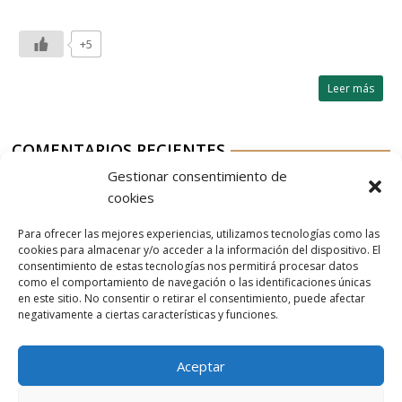
+5
Leer más
COMENTARIOS RECIENTES
Gestionar consentimiento de
Aurelio G-M
en
Nordés Vermouth Rojo
cookies
Aitor
en
Nordés Vermouth Rojo
Para ofrecer las mejores experiencias, utilizamos tecnologías como las
Aurelio G-M
en
Nordés Vermouth Rojo
cookies para almacenar y/o acceder a la información del dispositivo. El
consentimiento de estas tecnologías nos permitirá procesar datos
Aitor
en
Nordés Vermouth Rojo
como el comportamiento de navegación o las identificaciones únicas
en este sitio. No consentir o retirar el consentimiento, puede afectar
Aurelio G-M
en
Nordés Vermouth Rojo
negativamente a ciertas características y funciones.
Aceptar