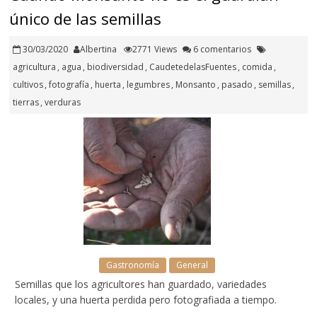
único de las semillas
30/03/2020
Albertina
2771 Views
6 comentarios
agricultura
,
agua
,
biodiversidad
,
CaudetedelasFuentes
,
comida
,
cultivos
,
fotografía
,
huerta
,
legumbres
,
Monsanto
,
pasado
,
semillas
,
tierras
,
verduras
Gastronomía
General
Semillas que los agricultores han guardado, variedades
locales, y una huerta perdida pero fotografiada a tiempo.