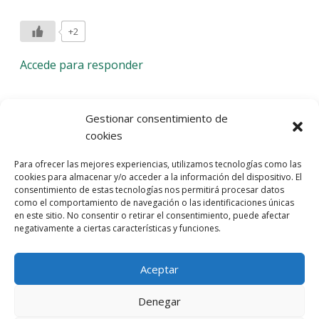
+2
Accede para responder
Deja una respuesta
Gestionar consentimiento de
cookies
Lo siento, debes estar
conectado
para publicar un
Para ofrecer las mejores experiencias, utilizamos tecnologías como las
comentario.
cookies para almacenar y/o acceder a la información del dispositivo. El
consentimiento de estas tecnologías nos permitirá procesar datos
Entra con tu red social
como el comportamiento de navegación o las identificaciones únicas
en este sitio. No consentir o retirar el consentimiento, puede afectar
He leído y acepto la
Política de Privacidad
negativamente a ciertas características y funciones.
Aceptar
Denegar