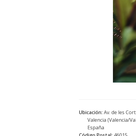
Ubicación:
Av. de les Cor
Valencia (Valencia/Val
España
Código Postal:
46015