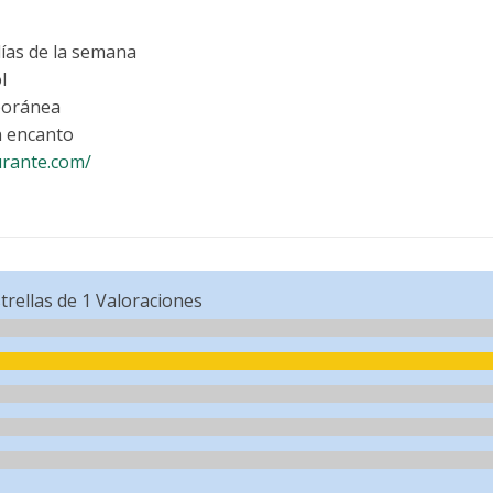
días de la semana
l
oránea
 encanto
urante.com/
trellas de
1
Valoraciones