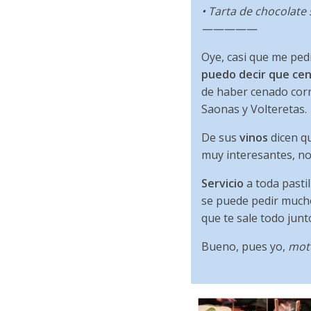
• Tarta de chocolate 
—————
Oye, casi que me pedí
puedo decir que ce
de haber cenado corre
Saonas y Volteretas.
De sus
vinos
dicen qu
muy interesantes, no
Servicio
a toda pastil
se puede pedir mucho
que te sale todo jun
Bueno, pues yo,
mot