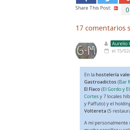
Share This Post:
0
17 comentarios s
Aurelio
el 15/02
En la
hostelería val
Gastroadictos
(
Bar 
El Flaco
(
El Gordo y El
Cortes
y 7 locales hí
y Paffuto) y el holdi
Voltereta
(5 restaura
A mí personalmente m