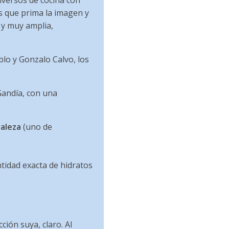
iversos de cocina con
s que prima la imagen y
 y muy amplia,
lo y Gonzalo Calvo, los
Gandía, con una
aleza
(uno de
ntidad exacta de hidratos
ción suya, claro. Al