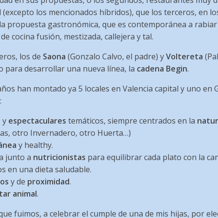
lidad en sus propuestas, o los segundos, restaurantes muy d
 (excepto los mencionados híbridos), que los terceros, en lo
la propuesta gastronómica, que es contemporánea a rabiar
 cocina fusión, mestizada, callejera y tal.
eros, los de
Saona
(Gonzalo Calvo, el padre) y
Voltereta
(Pab
o para desarrollar una nueva línea, la
cadena Begin
.
ños han montado ya 5 locales en Valencia capital y uno en 
:
 y
espectaculares
temáticos, siempre centrados en la
natur
s, otro Invernadero, otro Huerta…)
ánea
y healthy.
a junto a
nutricionistas
para equilibrar cada plato con la ca
s en una dieta saludable.
cos
y de
proximidad
.
tar animal
.
que fuimos, a celebrar el cumple de una de mis hijas, por elec