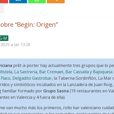
obre “
Begin: Origen
”
 G-M
/2025 a las 13:28
enciana
prêt-à-porter hay actualmente tres grupos que lo pe
Mistela
,
La Sastrería
,
Bar Cremaet
,
Bar Cassalla
y
Bajoqueta 
 Flaco
,
Delgadito Gastrobar
, la Taberna Gordinflón, La Mar 
bridos y simbióticos incubados en la Lanzadera de Juan Roi
ng familiar formado por
Grupo Saona
(19 restaurantes en Vale
ntes en Valencia y 4 fuera de ella).
e van mucho más los primeros, rollo bar valenciano cuidado