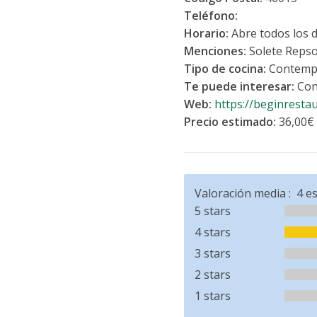
Teléfono:
Horario:
Abre todos los 
Menciones:
Solete Repso
Tipo de cocina:
Contemp
Te puede interesar:
Con
Web:
https://beginresta
Precio estimado:
36,00€
Valoración media :
4
es
5 stars
4 stars
3 stars
2 stars
1 stars