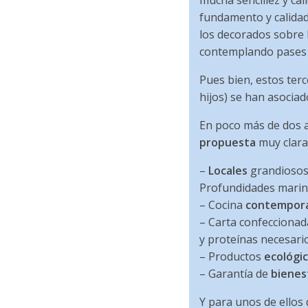
mucha sencillez y ca
fundamento y calidad
los decorados sobre 
contemplando pases de
Pues bien, estos terc
hijos) se han asociad
En poco más de dos a
propuesta
muy clara
–
Locales
grandiosos
Profundidades marina
– Cocina
contempor
– Carta confeccionad
y proteínas necesario
– Productos
ecológi
– Garantía de
bienes
Y para unos de ellos 