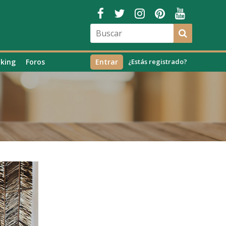
king
Foros
Entrar
¿Estás registrado?