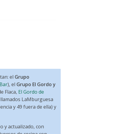
tan: el
Grupo
Bar
), el
Grupo El Gordo y
de Flaca,
El Gordo de
g, llamados LaMburguesa
ncia y 49 fuera de ella) y
 y actualizado, con