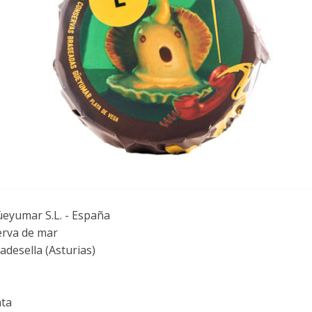
eyumar S.L. - España
rva de mar
adesella (Asturias)
ata