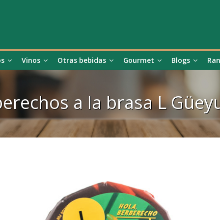
os
Vinos
Otras bebidas
Gourmet
Blogs
Ran
erechos a la brasa L Güe