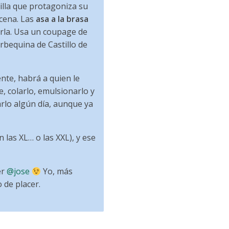
rilla que protagoniza su
 cena. Las
asa a la brasa
arla. Usa un coupage de
rbequina de Castillo de
ente, habrá a quien le
, colarlo, emulsionarlo y
rlo algún día, aunque ya
n las XL… o las XXL), y ese
er
@jose
Yo, más
 de placer.