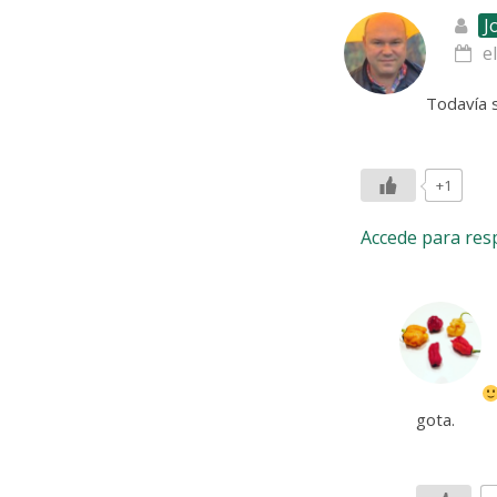
J
e
Todavía 
+1
Accede para re
gota.