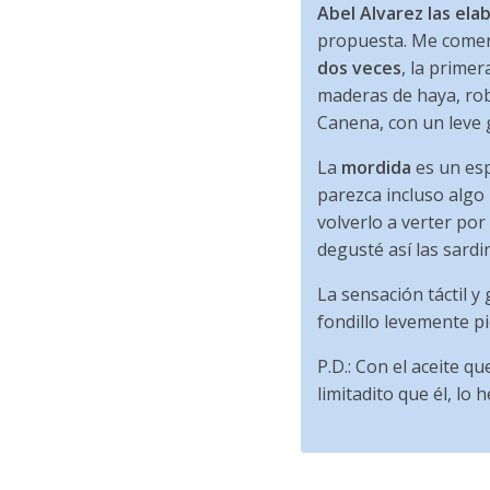
Abel Alvarez las ela
propuesta. Me coment
dos veces
, la prime
maderas de haya, rob
Canena, con un leve
La
mordida
es un esp
parezca incluso algo 
volverlo a verter po
degusté así las sardi
La sensación táctil y 
fondillo levemente pi
P.D.: Con el aceite q
limitadito que él, lo