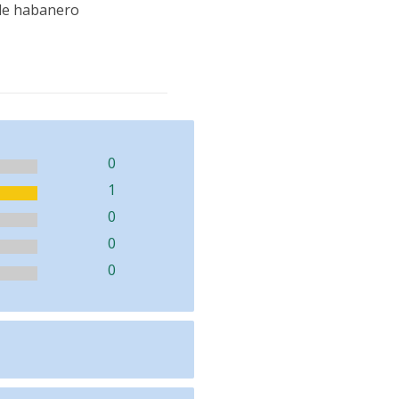
ile habanero
0
1
0
0
0