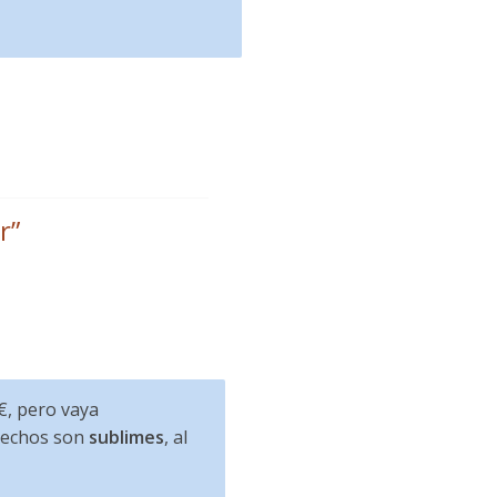
r
”
€, pero vaya
erechos son
sublimes
, al