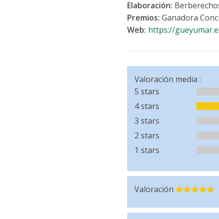
Elaboración:
Berberechos 
Premios:
Ganadora Concu
Web:
https://gueyumar.e
Valoración media :
5 stars
4 stars
3 stars
2 stars
1 stars
Valoración