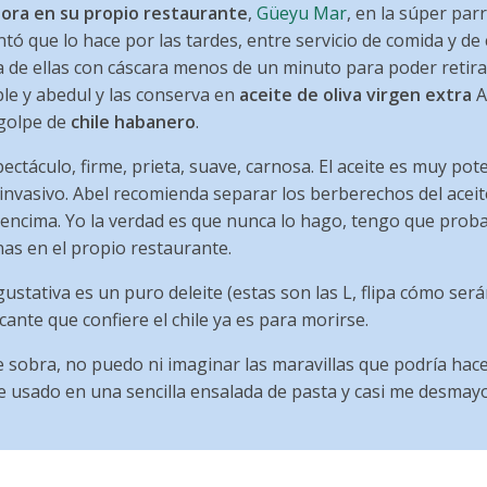
bora en su propio restaurante
,
Güeyu Mar
, en la súper par
ó que lo hace por las tardes, entre servicio de comida y de
ra de ellas con cáscara menos de un minuto para poder retir
le y abedul y las conserva en
aceite de oliva virgen extra
A
 golpe de
chile habanero
.
ectáculo, firme, prieta, suave, carnosa. El aceite es muy pot
invasivo. Abel recomienda separar los berberechos del aceite
r encima. Yo la verdad es que nunca lo hago, tengo que proba
nas en el propio restaurante.
gustativa es un puro deleite (estas son las L, flipa cómo será
cante que confiere el chile ya es para morirse.
ue sobra, no puedo ni imaginar las maravillas que podría hac
 he usado en una sencilla ensalada de pasta y casi me desmayo