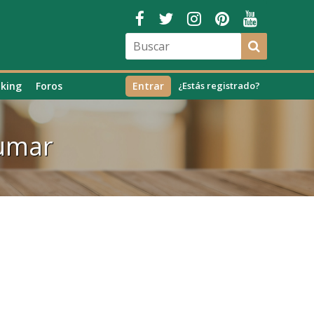
king
Foros
Entrar
¿Estás registrado?
yumar