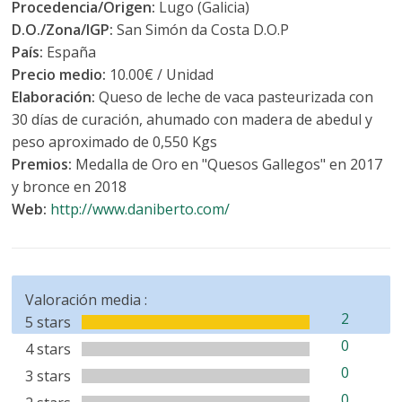
Procedencia/Origen:
Lugo (Galicia)
D.O./Zona/IGP:
San Simón da Costa D.O.P
País:
España
Precio medio:
10.00€ / Unidad
Elaboración:
Queso de leche de vaca pasteurizada con
30 días de curación, ahumado con madera de abedul y
peso aproximado de 0,550 Kgs
Premios:
Medalla de Oro en "Quesos Gallegos" en 2017
y bronce en 2018
Web:
http://www.daniberto.com/
Valoración media :
2
5 stars
0
4 stars
0
3 stars
0