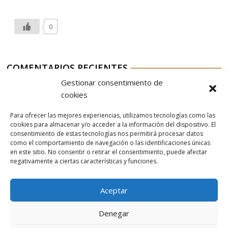
0
COMENTARIOS RECIENTES
Gestionar consentimiento de
Aurelio G-M
en
Nordés Vermouth Rojo
cookies
Aitor
en
Nordés Vermouth Rojo
Para ofrecer las mejores experiencias, utilizamos tecnologías como las
Aurelio G-M
en
Nordés Vermouth Rojo
cookies para almacenar y/o acceder a la información del dispositivo. El
consentimiento de estas tecnologías nos permitirá procesar datos
Aitor
en
Nordés Vermouth Rojo
como el comportamiento de navegación o las identificaciones únicas
en este sitio. No consentir o retirar el consentimiento, puede afectar
Aurelio G-M
en
Nordés Vermouth Rojo
negativamente a ciertas características y funciones.
Aceptar
Denegar