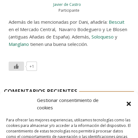
Javier de Castro
Participante
Además de las mencionadas por Dani, añadiría:
Bescuit
en el Mercado Central, Navarro Bodeguero y Le Blosen
(antiguas Añadas de España). Además,
Soloqueso
y
Manglano
tienen una buena selección.
+1
COMENTARIOS RECIENTES
Gestionar consentimiento de
Aurelio G-M
en
Nordés Vermouth Rojo
cookies
Aitor
en
Nordés Vermouth Rojo
Para ofrecer las mejores experiencias, utilizamos tecnologías como las
Aurelio G-M
en
Nordés Vermouth Rojo
cookies para almacenar y/o acceder a la información del dispositivo. El
consentimiento de estas tecnologías nos permitirá procesar datos
Aitor
en
Nordés Vermouth Rojo
como el comportamiento de navegación o las identificaciones únicas