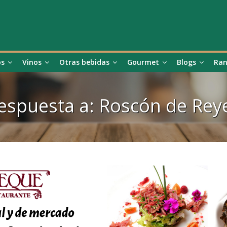
os
Vinos
Otras bebidas
Gourmet
Blogs
Ran
espuesta a: Roscón de Rey