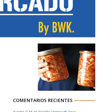
COMENTARIOS RECIENTES
Aurelio G-M
en
Nordés Vermouth Rojo