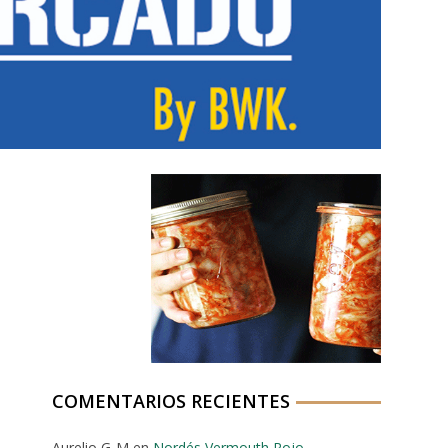
COMENTARIOS RECIENTES
Aurelio G-M
en
Nordés Vermouth Rojo