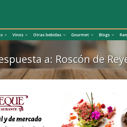
os
Vinos
Otras bebidas
Gourmet
Blogs
Ran
espuesta a: Roscón de Rey