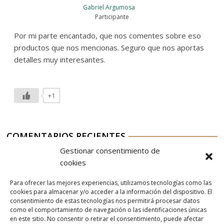
Gabriel Argumosa
Participante
Por mi parte encantado, que nos comentes sobre eso
productos que nos mencionas. Seguro que nos aportas
detalles muy interesantes.
+1
COMENTARIOS RECIENTES
Gestionar consentimiento de
Aurelio G-M
en
Nordés Vermouth Rojo
cookies
Aitor
en
Nordés Vermouth Rojo
Para ofrecer las mejores experiencias, utilizamos tecnologías como las
Aurelio G-M
en
Nordés Vermouth Rojo
cookies para almacenar y/o acceder a la información del dispositivo. El
consentimiento de estas tecnologías nos permitirá procesar datos
Aitor
en
Nordés Vermouth Rojo
como el comportamiento de navegación o las identificaciones únicas
en este sitio. No consentir o retirar el consentimiento, puede afectar
Aurelio G-M
en
Nordés Vermouth Rojo