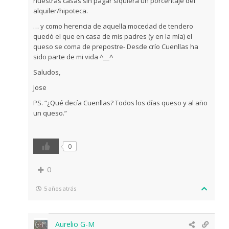
nuestras casas sin pagar siquiera un porcentaje del
alquiler/hipoteca.
… y como herencia de aquella mocedad de tendero
quedó el que en casa de mis padres (y en la mía) el
queso se coma de prepostre- Desde crío Cuenllas ha
sido parte de mi vida ^__^
Saludos,
Jose
PS. “¿Qué decía Cuenllas? Todos los días queso y al año
un queso.”
0
0
5 años atrás
Aurelio G-M