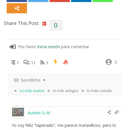
Share This Post:
0
Por favor
Inicia sesión
para comentar
3
3
11
3
Suscribirse
Lo más nuevo
lo más antiguo
lo más votado
Aurelio G-M
Yo soy feliz “tapenado”, me parece maravilloso, pero lo