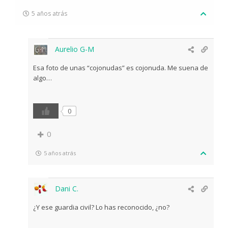
5 años atrás
Aurelio G-M
Esa foto de unas “cojonudas” es cojonuda. Me suena de
algo…
0
0
5 años atrás
Dani C.
¿Y ese guardia civil? Lo has reconocido, ¿no?