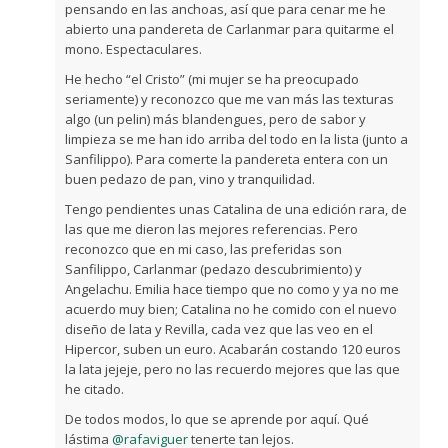
pensando en las anchoas, así que para cenar me he
abierto una pandereta de Carlanmar para quitarme el
mono. Espectaculares.
He hecho “el Cristo” (mi mujer se ha preocupado
seriamente) y reconozco que me van más las texturas
algo (un pelin) más blandengues, pero de sabor y
limpieza se me han ido arriba del todo en la lista (junto a
Sanfilippo). Para comerte la pandereta entera con un
buen pedazo de pan, vino y tranquilidad.
Tengo pendientes unas Catalina de una edición rara, de
las que me dieron las mejores referencias. Pero
reconozco que en mi caso, las preferidas son
Sanfilippo, Carlanmar (pedazo descubrimiento) y
Angelachu. Emilia hace tiempo que no como y ya no me
acuerdo muy bien; Catalina no he comido con el nuevo
diseño de lata y Revilla, cada vez que las veo en el
Hipercor, suben un euro. Acabarán costando 120 euros
la lata jejeje, pero no las recuerdo mejores que las que
he citado.
De todos modos, lo que se aprende por aquí. Qué
lástima
@rafaviguer
tenerte tan lejos.