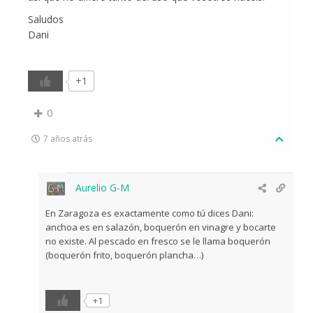
Saludos
Dani
+1
0
7 años atrás
Aurelio G-M
En Zaragoza es exactamente como tú dices Dani:
anchoa es en salazón, boquerón en vinagre y bocarte
no existe. Al pescado en fresco se le llama boquerón
(boquerón frito, boquerón plancha…)
+1