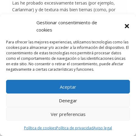
Las he probado excesivamente tersas (por ejemplo,
Carlanmar) y de textura más bien tiernas (como, por
ejemplo, la Barquereña). A mi juicio, en el punto medio
Gestionar consentimiento de
está el equilibrio, pero a veces este punto no es sencillo
de valorar con suficiente objetividad.
cookies
El segundo punto de discusión es el papel del aceite. De
Para ofrecer las mejores experiencias, utilizamos tecnologías como las
nuevo hay dos extremos, el aceite suave y de sabor
cookies para almacenar y/o acceder a la información del dispositivo. El
neutro que se limita a realzar el sabor desnudo de la
consentimiento de estas tecnologías nos permitirá procesar datos
como el comportamiento de navegación o las identificaciones únicas
anchoa sin aportar prácticamente nada, simplemente
en este sitio. No consentir o retirar el consentimiento, puede afectar
conservando (es el caso de Revilla), o aquellas en las
negativamente a ciertas características y funciones.
que el sabor del aceite tiene un cierto protagonismo,
acompañando bien a la anchoa, aunque sin
enmascararla (caso de Ana María).
Aceptar
En fin, seguro que
@rafaviguer
, anfitrión de catas en
Denegar
Central de Latas
(
https://www.gaudaru.com/establecimientos/central-de-
Ver preferencias
latas/
), tiene algo que decirnos.
Política de cookies
Política de privacidad
Aviso legal
+1