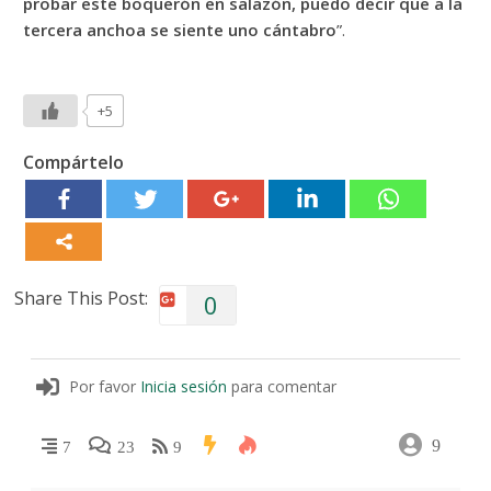
probar este boquerón en salazón, puedo decir que a la
tercera anchoa se siente uno cántabro
”.
+5
Compártelo
Share This Post:
0
Por favor
Inicia sesión
para comentar
9
7
23
9