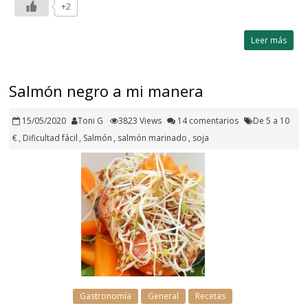
+2
Leer más
Salmón negro a mi manera
15/05/2020
Toni G
3823 Views
14 comentarios
De 5 a 10
€
,
Dificultad fácil
,
Salmón
,
salmón marinado
,
soja
Gastronomía
General
Recetas