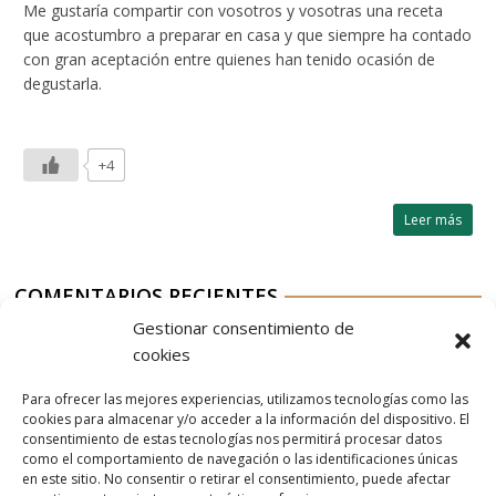
Me gustaría compartir con vosotros y vosotras una receta
que acostumbro a preparar en casa y que siempre ha contado
con gran aceptación entre quienes han tenido ocasión de
degustarla.
+4
Leer más
COMENTARIOS RECIENTES
Gestionar consentimiento de
Aurelio G-M
en
Jable de Tao 2023
cookies
Aurelio G-M
en
Restaurante Rioja
Para ofrecer las mejores experiencias, utilizamos tecnologías como las
Aurelio G-M
en
Nordés Vermouth Rojo
cookies para almacenar y/o acceder a la información del dispositivo. El
consentimiento de estas tecnologías nos permitirá procesar datos
Aitor
en
Nordés Vermouth Rojo
como el comportamiento de navegación o las identificaciones únicas
en este sitio. No consentir o retirar el consentimiento, puede afectar
Aurelio G-M
en
Nordés Vermouth Rojo