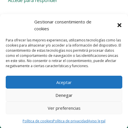
Accede para responder
Deja una respuesta
Gestionar consentimiento de
cookies
Lo siento, debes estar
conectado
para publicar un
Para ofrecer las mejores experiencias, utilizamos tecnologías como las
comentario.
cookies para almacenar y/o acceder a la información del dispositivo. El
consentimiento de estas tecnologías nos permitirá procesar datos
Entra con tu red social
como el comportamiento de navegación o las identificaciones únicas
en este sitio. No consentir o retirar el consentimiento, puede afectar
He leído y acepto la
Política de Privacidad
negativamente a ciertas características y funciones.
Aceptar
Denegar
Ver preferencias
© 2026 Gaudaru -
Aviso legal
-
Política de privacidad
-
Política de
cookies
-
Marquistas Estudio Creativo
Política de cookies
Política de privacidad
Aviso legal