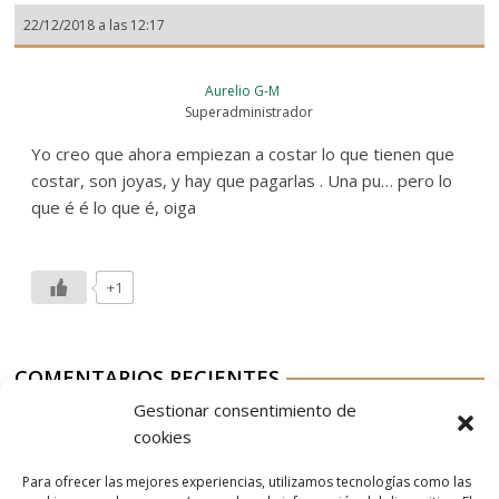
22/12/2018 a las 12:17
Aurelio G-M
Superadministrador
Yo creo que ahora empiezan a costar lo que tienen que
costar, son joyas, y hay que pagarlas . Una pu… pero lo
que é é lo que é, oiga
+1
COMENTARIOS RECIENTES
Gestionar consentimiento de
Aurelio G-M
en
Nordés Vermouth Rojo
cookies
Aitor
en
Nordés Vermouth Rojo
Para ofrecer las mejores experiencias, utilizamos tecnologías como las
Aurelio G-M
en
Nordés Vermouth Rojo