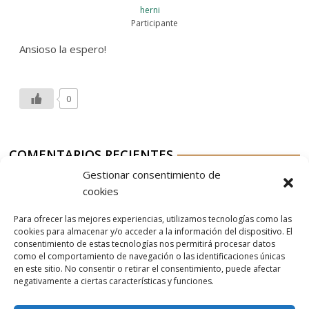
herni
Participante
Ansioso la espero!
0
COMENTARIOS RECIENTES
Gestionar consentimiento de
Aurelio G-M
en
Nordés Vermouth Rojo
cookies
Aitor
en
Nordés Vermouth Rojo
Para ofrecer las mejores experiencias, utilizamos tecnologías como las
Aurelio G-M
en
Nordés Vermouth Rojo
cookies para almacenar y/o acceder a la información del dispositivo. El
consentimiento de estas tecnologías nos permitirá procesar datos
Aitor
en
Nordés Vermouth Rojo
como el comportamiento de navegación o las identificaciones únicas
en este sitio. No consentir o retirar el consentimiento, puede afectar
Aurelio G-M
en
Nordés Vermouth Rojo
negativamente a ciertas características y funciones.