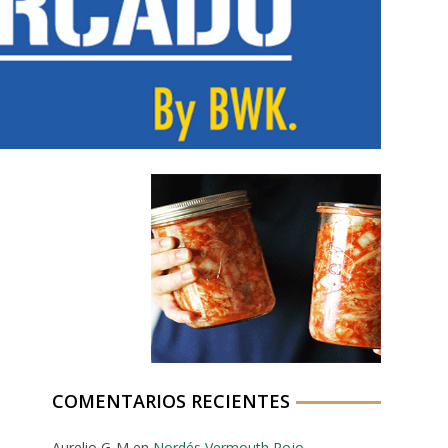
COMENTARIOS RECIENTES
Aurelio G-M
en
Nordés Vermouth Rojo