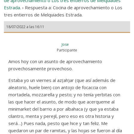
de aprovechamiento o Los tres entierros de Melquiades
Estrada.
›
Respuesta a: Cocina de aprovechamiento o Los
tres entierros de Melquiades Estrada.
18/07/2022 a las 16:11
Jose
Participante
Amos hoy con un asunto de aprovechamiento
provechosamente provechoso.
Estaba yo un viernes al az(ah)ar (que así además de
aleatorio, huele bien) con antojo de focaccia con
mortadela, mozzarella y pesto; y no tenía yerbitas con
las que hacer el asunto, de modo que acerqueme al
minimarket del barrio a por albahaca (y que ya estaba
cilantro, menta y perejil, pero eso es otra historia y
será…) Pues nada, pesto que hice y tan feliz. Me
quedaron un par de ramitas, y las hojas se fueron al día