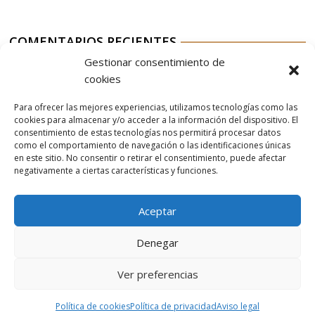
COMENTARIOS RECIENTES
Gestionar consentimiento de
Aurelio G-M
en
Jable de Tao 2023
cookies
Aurelio G-M
en
Restaurante Rioja
Para ofrecer las mejores experiencias, utilizamos tecnologías como las
Aurelio G-M
en
Nordés Vermouth Rojo
cookies para almacenar y/o acceder a la información del dispositivo. El
consentimiento de estas tecnologías nos permitirá procesar datos
Aitor
en
Nordés Vermouth Rojo
como el comportamiento de navegación o las identificaciones únicas
en este sitio. No consentir o retirar el consentimiento, puede afectar
Aurelio G-M
en
Nordés Vermouth Rojo
negativamente a ciertas características y funciones.
Aceptar
Denegar
Ver preferencias
© 2026 Gaudaru -
Aviso legal
-
Política de privacidad
-
Política de
cookies
-
Marquistas Estudio Creativo
Política de cookies
Política de privacidad
Aviso legal