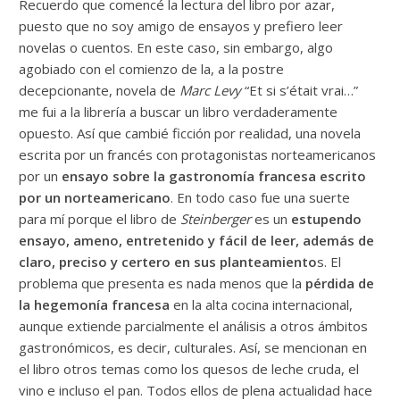
Recuerdo que comencé la lectura del libro por azar,
puesto que no soy amigo de ensayos y prefiero leer
novelas o cuentos. En este caso, sin embargo, algo
agobiado con el comienzo de la, a la postre
decepcionante, novela de
Marc Levy
“Et si s’était vrai…”
me fui a la librería a buscar un libro verdaderamente
opuesto. Así que cambié ficción por realidad, una novela
escrita por un francés con protagonistas norteamericanos
por un
ensayo sobre la gastronomía francesa escrito
por un norteamericano
. En todo caso fue una suerte
para mí porque el libro de
Steinberger
es un
estupendo
ensayo, ameno, entretenido y fácil de leer, además de
claro, preciso y certero en sus planteamiento
s. El
problema que presenta es nada menos que la
pérdida de
la hegemonía francesa
en la alta cocina internacional,
aunque extiende parcialmente el análisis a otros ámbitos
gastronómicos, es decir, culturales. Así, se mencionan en
el libro otros temas como los quesos de leche cruda, el
vino e incluso el pan. Todos ellos de plena actualidad hace