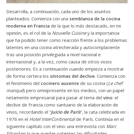
Desarrolla, a continuación, cada uno de los asuntos
planteados. Comienza con una
semblanza de la cocina
moderna en Francia
de la que lo más destacado, en mi
opinión, es el rol de la
Nouvelle Cuisine
y la importancia
que ha podido tener como reacción frente a los problemas
latentes en una cocina atrincherada y autocomplaciente
tras una posición privilegiada a nivel nacional e
internacional y, a la vez, como causa de otros vicios
posteriores. Es a continuación cuando empieza a mostrar
de forma certera los
síntomas del declive
. Comienza con
el fenómeno del
cocinero ausente
de su cocina (
Le chef
manqué
) pero omnipresente en los medios, con un papel
netamente empresarial para pasar al tema del
vino
: el
declive de Francia como santuario de la elaboración de
vinos, recordando el “
Juicio de París
”, la cata celebrada en
1976 en el
Hotel InterContinental
de París. Continúa en el
siguiente capítulo con el vino: una entrevista con
Marc
Sibard
en la que quedan patentes las dificultades