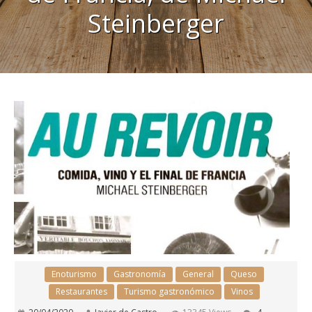
Steinberger
Enoturismo
Gastronomía
General
Queso
Restaurantes
Turismo gastronómico
Vinos