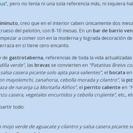
ua
“, pero no tenía ni una sola referencia más, ni siquiera h
diminuto
, creo que en el interior caben únicamente dos mesa
rueso del pelotón, con 8-10 mesas. En un
bar de barrio ven
mpezar a comer con en la moderna y lograda decoración de la 
erraza en sí tiene cero encanto.
y de
gastrotaberna
, referencias de toda la vida actualizadas
dilla verde”
, las
bravas
se convierten en
“Patatitas Breivs c
 salsa casera picante solo apta para valientes”
, el
bocata
e
on mayokimchi, zanahoria, cebolla morada y cilantro”
, la
pi
aza de naranja La Montaña Aliños”
, el
perrito caliente
en
“H
zu casera, vegetales encurtidos y cebolla crujiente”
, etc., et
artir todo:
n mojo verde de aguacate y cilantro y salsa casera picante s