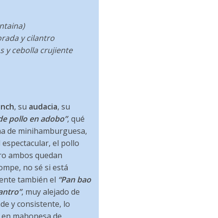
ntaina)
rada y cilantro
 y cebolla crujiente
nch
, su
audacia
, su
de pollo en adobo”
, qué
rma de minihamburguesa,
espectacular, el pollo
pero ambos quedan
mpe, no sé si está
iente también el
“Pan bao
antro”
, muy alejado de
de y consistente, lo
a en mahonesa de