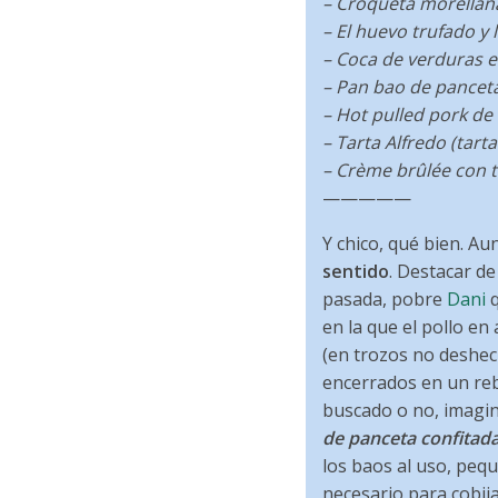
– Croqueta morellan
– El huevo trufado y 
– Coca de verduras 
– Pan bao de panceta
– Hot pulled pork de
– Tarta Alfredo (tar
– Crème brûlée con t
—————
Y chico, qué bien. Au
sentido
. Destacar de
pasada, pobre
Dani
q
en la que el pollo e
(en trozos no deshec
encerrados en un reb
buscado o no, imagin
de panceta confitada
los baos al uso, pequ
necesario para cobi