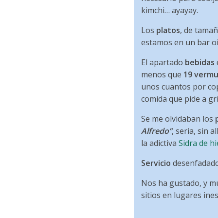
kimchi… ayayay.
Los
platos
, de tamañ
estamos en un bar oi
El apartado
bebidas
menos que
19 vermu
unos cuantos por cop
comida que pide a gr
Se me olvidaban los
Alfredo”
, seria, sin 
la adictiva
Sidra de h
Servicio
desenfadado,
Nos ha gustado, y m
sitios en lugares ine