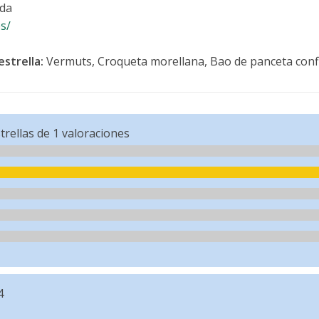
ada
es/
estrella:
Vermuts, Croqueta morellana, Bao de panceta conf
trellas de
1
valoraciones
4