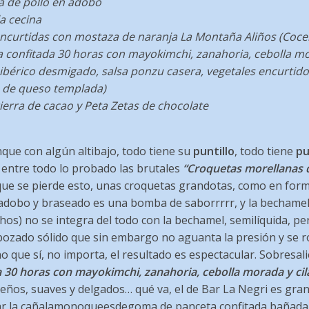
a de pollo en adobo
la cecina
encurtidas con mostaza de naranja La Montaña Aliños (Coce
 confitada 30 horas con mayokimchi, zanahoria, cebolla mo
 ibérico desmigado, salsa ponzu casera, vegetales encurtidos
ta de queso templada)
ierra de cacao y Peta Zetas de chocolate
nque con algún altibajo, todo tiene su
puntillo
, todo tiene
pu
 entre todo lo probado las brutales
“Croquetas morellanas 
ue se pierde esto, unas croquetas grandotas, como en fo
n adobo y braseado es una bomba de saborrrrr, y la bechamel 
hos) no se integra del todo con la bechamel, semilíquida, 
ozado sólido que sin embargo no aguanta la presión y se ro
o que sí, no importa, el resultado es espectacular. Sobresal
 30 horas con mayokimchi, zanahoria, cebolla morada y cil
eños, suaves y delgados… qué va, el de Bar La Negri es gran
jar la cañalamonoqueesdegoma de panceta confitada bañad