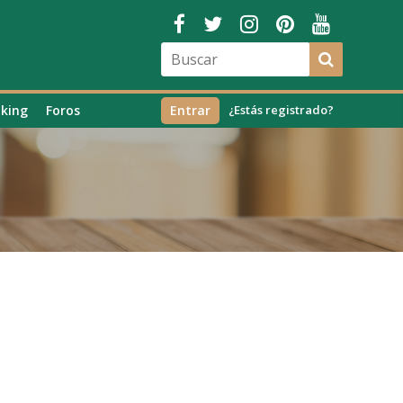
king
Foros
Entrar
¿Estás registrado?