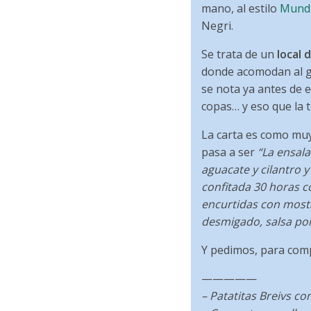
mano, al estilo
Mund
Negri.
Se trata de un
local 
donde acomodan al g
se nota ya antes de e
copas… y eso que la t
La carta es como mu
pasa a ser
“La ensala
aguacate y cilantro y
confitada 30 horas c
encurtidas con most
desmigado, salsa pon
Y pedimos, para comp
—————
– Patatitas Breivs co