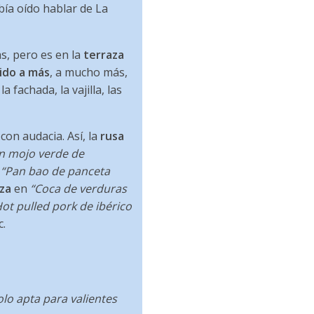
abía oído hablar de La
s, pero es en la
terraza
ido a más
, a mucho más,
fachada, la vajilla, las
 con audacia. Así, la
rusa
on mojo verde de
n
“Pan bao de panceta
zza
en
“Coca de verduras
ot pulled pork de ibérico
c.
olo apta para valientes