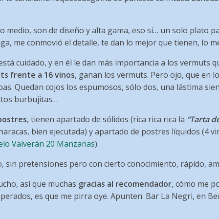
o medio, son de diseño y alta gama, eso sí… un solo plato pa
ga, me conmovió el detalle, te dan lo mejor que tienen, lo 
está cuidado, y en él le dan más importancia a los vermuts qu
ts frente a 16 vinos
, ganan los vermuts. Pero ojo, que en lo
as. Quedan cojos los espumosos, sólo dos, una lástima sien
itos burbujitas…
postres
, tienen apartado de sólidos (rica rica rica la
“Tarta d
alharacas, bien ejecutada) y apartado de postres líquidos (4 
ielo Valverán 20 Manzanas
).
 sin pretensiones pero con cierto conocimiento, rápido, ami
ucho, así que muchas
gracias al recomendador
, cómo me p
sperados, es que me pirra oye. Apunten: Bar La Negri, en Be