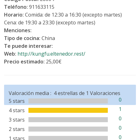
Teléfono:
911633115
Horario:
Comida: de 12:30 a 16:30 (excepto martes)
Cena: de 19:30 a 23:30 (excepto martes)
Menciones:
Tipo de cocina:
China
Te puede interesar:
Web:
http://kungfu.eltenedor.rest/
Precio estimado:
25,00€
Valoración media :
4
estrellas de
1
Valoraciones
0
5 stars
1
4 stars
0
3 stars
0
2 stars
0
1 stars