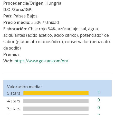
Procedencia/Origen:
Hungría
D.O./Zona/IGP:
País:
Paises Bajos
Precio medio:
3.50€ / Unidad
Elaboración:
Chile rojo 54%, azúcar, ajo, sal, agua,
acidulantes (ácido acético, ácido cítrico), potenciador de
sabor (glutamato monosódico), conservador (benzoato
de sodio)
Premios:
Web:
https://www.go-tan.com/en/
Valoración media :
1
5 stars
0
4 stars
0
3 stars