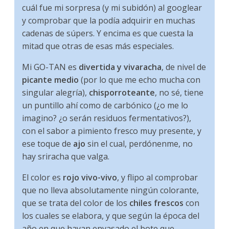
cuál fue mi sorpresa (y mi subidón) al googlear
y comprobar que la podía adquirir en muchas
cadenas de súpers. Y encima es que cuesta la
mitad que otras de esas más especiales.
Mi GO-TAN es
divertida y vivaracha
, de nivel de
picante medio
(por lo que me echo mucha con
singular alegría),
chisporroteante
, no sé, tiene
un puntillo ahí como de carbónico (¿o me lo
imagino? ¿o serán residuos fermentativos?),
con el sabor a pimiento fresco muy presente, y
ese toque de
ajo
sin el cual, perdónenme, no
hay sriracha que valga.
El color es
rojo vivo-vivo
, y flipo al comprobar
que no lleva absolutamente ningún colorante,
que se trata del color de los
chiles frescos
con
los cuales se elabora, y que según la época del
año en que hayan envasado el bote que