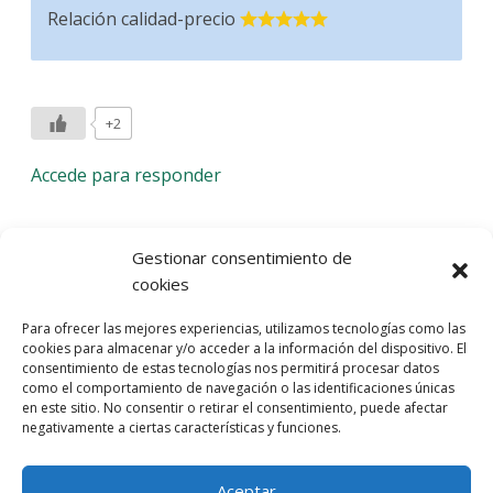
Relación calidad-precio
+2
Accede para responder
Deja una respuesta
Gestionar consentimiento de
cookies
Lo siento, debes estar
conectado
para publicar un
Para ofrecer las mejores experiencias, utilizamos tecnologías como las
comentario.
cookies para almacenar y/o acceder a la información del dispositivo. El
consentimiento de estas tecnologías nos permitirá procesar datos
Entra con tu red social
como el comportamiento de navegación o las identificaciones únicas
en este sitio. No consentir o retirar el consentimiento, puede afectar
He leído y acepto la
Política de Privacidad
negativamente a ciertas características y funciones.
Aceptar