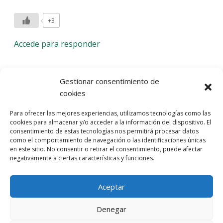
+3
Accede para responder
Deja una respuesta
Gestionar consentimiento de
cookies
Lo siento, debes estar
conectado
para publicar un
Para ofrecer las mejores experiencias, utilizamos tecnologías como las
comentario.
cookies para almacenar y/o acceder a la información del dispositivo. El
consentimiento de estas tecnologías nos permitirá procesar datos
Entra con tu red social
como el comportamiento de navegación o las identificaciones únicas
en este sitio. No consentir o retirar el consentimiento, puede afectar
He leído y acepto la
Política de Privacidad
negativamente a ciertas características y funciones.
Aceptar
Denegar