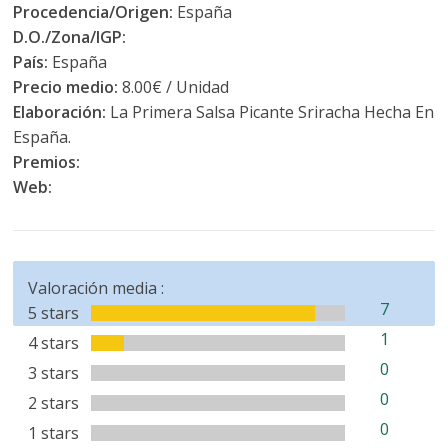
Procedencia/Origen:
España
D.O./Zona/IGP:
País:
España
Precio medio:
8.00€ / Unidad
Elaboración:
La Primera Salsa Picante Sriracha Hecha En
España.
Premios:
Web:
Valoración media :
7
5 stars
1
4 stars
0
3 stars
0
2 stars
0
1 stars